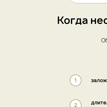
Когда не
О
заложе
длите