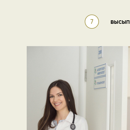
высыпа