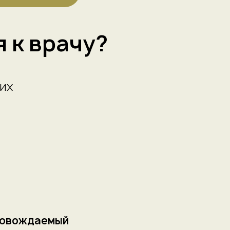
 к врачу?
их
провождаемый