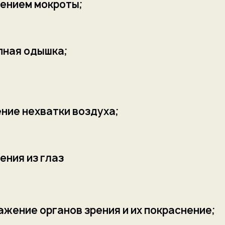
ением мокроты;
пная одышка;
ние нехватки воздуха;
ения из глаз
ажение органов зрения и их покраснение;