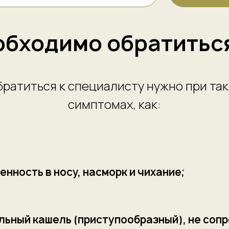
обходимо обратиться
братиться к специалисту нужно при так
симптомах, как:
нность в носу, насморк и чихание;
льный кашель (приступообразный), не со