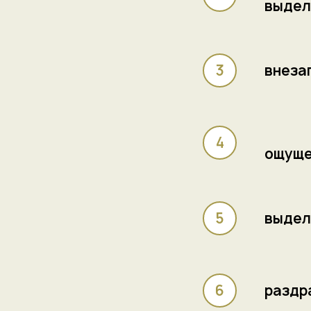
выдел
внеза
ощуще
выдел
раздр