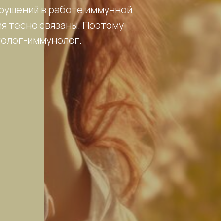
арушений в работе иммунной
я тесно связаны. Поэтому
голог-иммунолог.