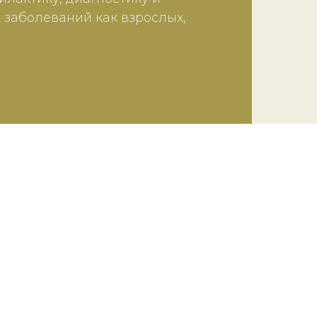
 заболеваний как взрослых,
логу-