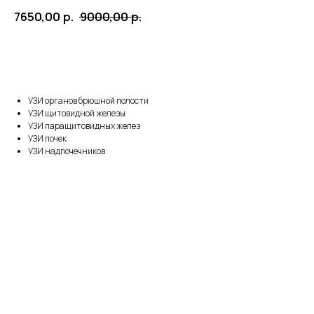
7650,00
р.
9000,00
р.
BUY NOW
УЗИ органов брюшной полости
УЗИ щитовидной железы
УЗИ паращитовидных желез
УЗИ почек
УЗИ надпочечников