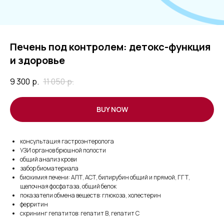
Печень под контролем: детокс-функция
и здоровье
9 300
р.
11 050
р.
BUY NOW
консультация гастроэнтеролога
УЗИ органов брюшной полости
общий анализ крови
забор биоматериала
биохимия печени: АЛТ, АСТ, билирубин общий и прямой, ГГТ,
щелочная фосфатаза, общий белок
показатели обмена веществ: глюкоза, холестерин
ферритин
скрининг гепатитов: гепатит В, гепатит С