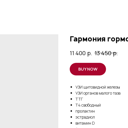
Гармония горм
р.
р.
11 400
13 450
BUY NOW
УЗИ щитовидной железы
УЗИ органов малого таза
ТТГ
Т4 свободный
пролактин
эстрадиол
витамин D