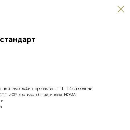
 стандарт
анный гемоглобин, пролактин, ТТГ, Т4 свободный,
СТГ, ИФР, кортизол общий, индекс НОМА
ти
а