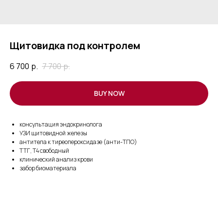
Щитовидка под контролем
6 700
р.
7 700
р.
BUY NOW
консультация эндокринолога
УЗИ щитовидной железы
антитела к тиреопероксидазе (анти-ТПО)
ТТГ, Т4 свободный
клинический анализ крови
забор биоматериала