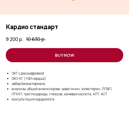
Кардио стандарт
9 200
р.
10 630
р.
BUY NOW
ЭКГ с расшифровкой
ЭХО-КГ (УЗИ сердца)
забор биоматериала
анализы: общий анализ крови, креатинин, холестерин, ЛПВП,
ЛПНП, триглицериды, глюкоза, мочевая кислота, АЛТ, АСТ
консультация кардиолога