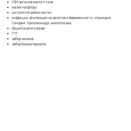
УЗИ органов малого таза
мазок на флору
цитология шейки матки
инфекции, влияющие на зачатие и беременность: хламидия,
гонорея, трихомонада, микоплазма
общий анализ крови
ТТГ
забор мазков
забор биоматериала