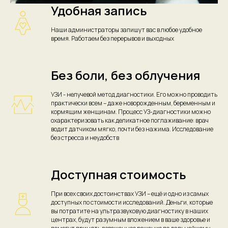
Удобная запись
Наши администраторы запишут вас в любое удобное
время. Работаем без перерывов и выходных
Без боли, без облучения
УЗИ - нелучевой метод диагностики. Его можно проводить
практически всем – даже новорожденным, беременным и
кормящим женщинам. Процесс УЗ-диагностики можно
охарактеризовать как деликатное поглаживание: врач
водит датчиком мягко, почти без нажима. Исследование
без стресса и неудобств
Доступная стоимость
При всех своих достоинствах УЗИ – ещё и одно из самых
доступных по стоимости исследований. Деньги, которые
вы потратите на ультразвуковую диагностику в наших
центрах, будут разумным вложением в ваше здоровье и