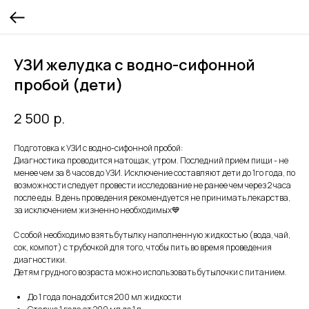
УЗИ желудка с водно-сифонной
пробой (дети)
р.
2 500
Подготовка к УЗИ с водно-сифонной пробой:
Диагностика проводится натощак, утром. Последний прием пищи - не
менее чем за 8 часов до УЗИ. Исключение составляют дети до 1го года, по
возможности следует провести исследование не ранее чем через 2 часа
после еды. В день проведения рекомендуется не принимать лекарства,
за исключением жизненно необходимых💙
С собой необходимо взять бутылку наполненную жидкостью (вода, чай,
сок, компот) с трубочкой для того, чтобы пить во время проведения
диагностики.
Детям грудного возраста можно использовать бутылочки с питанием.
До 1 года понадобится 200 мл жидкости