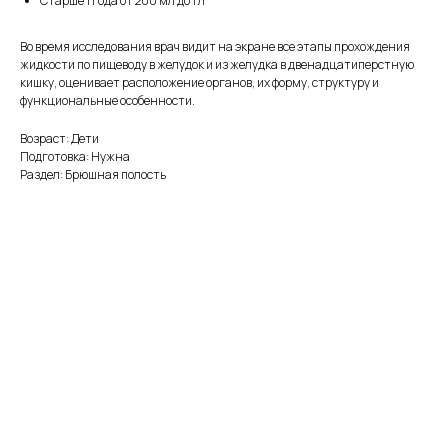
Старше 1 года от 200 мл до 1 л
Во время исследования врач видит на экране все этапы прохождения
жидкости по пищеводу в желудок и из желудка в двенадцатиперстную
кишку, оценивает расположение органов, их форму, структуру и
функциональные особенности.
Возраст: Дети
Подготовка: Нужна
Раздел: Брюшная полость